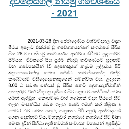
දිවිදොස්ගල නියමු ගවේශණය
- 2021
2021-03-28 දින පේරාදෙණිය විශ්වවිද්‍යාල විද්‍යා
පීඨය අසලට එක්රැස් වූ ගවේශකයන්ගේ සංගමයේ පිරිස
සිය 28 වන නියමු ගවේශණය ආරම්භ කිරීමට සූදානම්ව
සිටියහ. ජීවිතයේ සිය ප්‍රථම නියමු ගාව්ශණයට සූදානම්
වන ගවේශකයින් 15 දෙනෙකුගේ නැවුම් උද්දාමය පිරි
බලාපොරොත්තු සමඟ ජේෂ්ඨ සාමාජිකයන්ද එක්වූ
කණ්ඩායම විසිදෙදෙනෙකුගෙන් සමන්විත විය. උදෑසන
8.00 ට පමණ එක්රැස් වූ පිරිස කෙටි හඳුනාගැනීමකින්
අනතුරුව ව්ශ්වවිද්‍යාල භූමියේ සිට ගලහ මංසන්ධියේ වෙත
ගමන් ඇරඹූහ. කොපමණ වාර ගණනක් විද්‍යා පීඨයේ සිට
ගලහ මංසන්ධිය වෙත ගලහ පාරේ ගමන් කර තිබුණ ද
මෙවර එම ගමන සතුට, සංත්‍රාසය පිරි අපූරු ආස්වාදයක්
ගෙන දෙන්නට විය. මහනුවර නගරයේ නගරයේ සිට 8km
පමණ දුරින් පිහිටා ඇති තවමත් සංචාරක වශයෙන් අප්‍රසිද්ධ