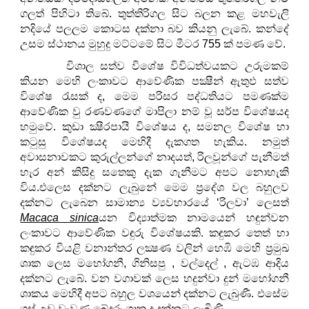
ගලත් පිහිටා තිබේ. තුත්තිරිගල සිට බලන කළ මහවැලි
නදියේ පලලම කොටස දක්නා බව කියනු ලැබේ. කන්දේ
උසම ස්ථානය මුහුදු මට්ටමේ සිට මීටර 755 ක් පමණ වේ.
විශාල සත්ව විශේෂ විවිධත්වයකට උරුමකම්
කියන මෙහි ලංකාවට ආවේණික පක්‍ෂීන් ඇතුඵ සත්ව
විශේෂ රැසක් ද, මෙම පරිසර පද්ධතියට පමණක්ම
ආවේණික වු රණවණගේ මාපිලා නම් වූ සර්ප විශේෂයද
හමුවේ. කුඩා ක්‍ෂීරපායී විශේෂය ද, සමනල විශේෂ හා
කටුසු විශේෂයද මෙහිදී දැකගත හැකිය. නමුත්
අවාසනාවකට කුරුල්ලන්ගේ නාදයත්, රිලවූන්ගේ පැනීමත්
හැර අන් කිසිදු සතෙකු දැක ගැනීමට අපට නොහැකි
විය.එලෙස දක්නට ලැබුනේ මෙම ප්‍රදේශ වල බහුලව
දක්නට ලැබෙන සාමාන්‍ය ව්‍යවහාරයේ ‘රිලවා’ ලෙසත්
Macaca sinica
යන විද්‍යාත්මක නාමයෙන් හඳුන්වන
ලංකාවට ආවේණික වඳුරු විශේෂයකි. කඳුකර තෙත් හා
කඳුකර වියළි වනාන්තර ලක්‍ෂණ වලින් හෙඹි මෙහි ප්‍රමුඛ
ශාක ලෙස මහෝගනී, ගිනිසපු , වල්දෙල් , ඇටඹ ආදිය
දක්නට ලැබේ. වන වගාවක් ලෙස හදුන්වා දුන් මහෝගනී
ශාකය මෙහිදී අපට බහුල වශයෙන් දක්නට ලැබුණී. එසේම
ගස් උඩ වැවුණු බේදුරු ශාක ද දක්නට ලැබිණි.