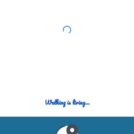
Walking
i
s
l
iving...