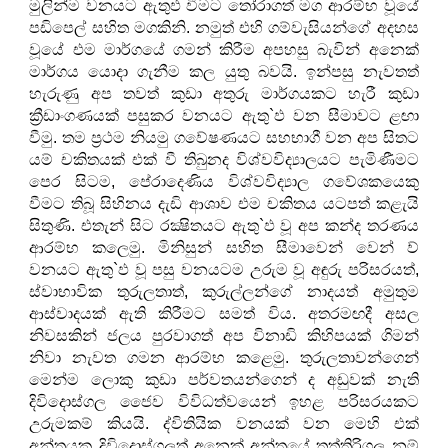
මුලින්ම වනයට ඇතුඵ වීමට තෝරාගත් මග ආරම්භ වූයේ
පඩිපෙල් සහිත මගකිනි. නමුත් එහි ගම්වැසියන්ගේ අදහස
වූයේ එම මාර්ගයේ ගමන් කිරීම අපහසු බැවින් අනෙක්
මාර්ගය යොදා ගැනීම කල යුතු බවයි. ඉන්පසු නැවතත්
හැරුණු අප තවත් කුඩා අතුරු මාර්ගයකට හැරී කුඩා
ක්‍රීඩාංගණයක් පසුකර වනයට ඇතු`ඵ වන සීමාවට ළඟා
වීමු. තම ප්‍රථම නියමු ගවේෂණයට සහභාගී වන අප සිතට
යම් චකිතයක් එක් වී තිබුනද විශ්වවිද්‍යාලයට පැමිණීමට
පෙර සිටම, පේරාදෙණිය විශ්වවිද්‍යාල ගවේශකයෙකු
වීමට තිබූ සිහිනය දැඩි ආශාව එම චකිතය යටපත් කළැයි
සිතුණි. එතැන් සිට රක්‍ෂිතයට ඇතු`ඵ වූ අප කන්ද තරණය
ආරම්භ කලෙමු. මිනිසුන් සහිත සීමාවෙන් වෙන් ව්
වනයට ඇතු`ඵ වූ පසු වනයටම උරුම වූ අඳුරු පරිසරයත්,
ස්වාභාවික තුරුලතාත්, කුරුල්ලන්ගේ නාදයත් අමුතුම
ආස්වාදයක් ඇති කිරීමට සමත් විය. අතරමඟදී අසල
නිවසකින් ජලය පුරවාගත් අප විනාඩි කිහිපයක් ගිමන්
නිවා නැවත ගමන ආරම්භ කළෙමු. තුරුලතාවන්ගෙන්
මෙන්ම ලොකු කුඩා පර්වතයන්ගෙන් ද අඩුවක් නැති
දිවිදොස්ගල ජෛව විවිධත්වයෙන් ඉහළ පරිසරයකට
උරුමකම් කියයි. ද්විතියික වනයක් වන මෙහි එක්
අන්තයක දිවිදොස්ගලත් අනෙක් අන්තයේ තුත්තිරිගල නම්