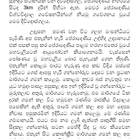
සුන්දර ස්ථානයක් වන දිවිදොස්ගල, පේරාදෙණිය නගරයේ
සිටද 3km දුරින් පිහිටා ඇත. මෙවර පේරාදෙණිය
විශ්වවිද්‍යාල ගවේෂනයින්ගේ නියමු ගවේශනය වූයේ
මෙම දිවිදොස්ගලය.
උදෑසන පමණ වන විට ගලහ මංසන්ධියට
පැමිණි අප එතැනින් හැරී පේරාදෙණිය උද්භිද උද්‍යානයේ
එක් පසක් පසු කර පේරාදෙණිය පාළම හරහා එතෙර වූයේ
මහවැලියටත් ආයුබෝවන් කියාගෙනමයි. වැස්සෙන්
පෝෂණය වූ මහවැලිය බොර පැහැයක් ගෙන තිබුණි.
එතැනින් කොළඹ පාරට හැරුණු අප කඩ වීදිය ඹස්සේ
ඉදිරියට ගෙස් ආපසු හැරී ගන්නෝරුව දෙසට වන ප්‍රධාන
මාර්ගයේ ගමන් කළෙමු. කොළඹ නුවර බස් නැවතුම හා
යුධ හමුදා පාසල පසුකළ අප ඉන් ඉදිරියේ වූ ගන්නෝරුව –
මුරුතලාව අතුරු මාර්ගයට හැරුනෙමු. එම මාර්ගයේ ටික
දුරක් ගමන් කල විට හමුවන රණබිම රාජකීය විද්‍යාලය
පසෙකින් ඇති අතුරු පාරේ ගමන් කල අප මඟ දෙපස
නිවාස පසුකරමින් ඉදිරියට ගමන් කලෙමු. මේ රණබිම
ගම්මානයයි. එයට එම නම ලැබී ඇත්තේ පෘතුගීසි සමඟ
සිදුකල ගන්නෝරු සටන මෙහිදී සිදු වූ බව කියවෙන
නිසාය. එතැන් සිට කොන්ක්‍රීට් මාර්ගයක ගමන් කල අප