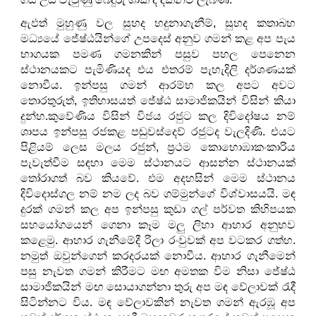
ඇඵත් මුහුණු වල සුහද හදුනාගැනීම්, සුහද කතාබහ
මධ්‍යයේ ජේෂ්ඨයින්ගේ උපදෙස් අනුව ගමන් කළ අප පැය
භාගයක පමණ ගමනකින් පසුව පහල පෙනෙන
ස්ථානයකට පැමිණියද එය එතරම් පැහැදිලි දර්ශණයක්
නොවීය. ඉන්පසු ගමන් ආරම්භ කල අපට අවට
තොරතුරුත්, ඉතිහාසයත් ජේෂ්ඨ සාමාජිකයින් විසින් කියා
දුන්හ.කුවේණිය විසින් විජය රජුට කල දිවිදෝෂය නම්
ශාපය ඉන්පසු රජකළ පඬුවස්දෙව් රජුටද වැලදිණි. එයට
පිළියම් ලෙස මලය රජුන්, ප්‍රථම කොහොඹාකංකාරිය
පැවැත්වීම සඳහා මෙම ස්ථානයට ආසන්න ස්ථානයක්
තෝරාගත් බව කියවේ. එම අදහසින් මෙම ස්ථානය
දිවිදොස්ගල නම් නම ලද බව ගම්මුන්ගේ විශ්වාසයයි. මඳ
දුරක් ගමන් කල අප ඉන්පසු කුඩා ගල් පර්වත කිහිපයක
සහයෝගයෙන් ගෙනා කෑම මලු ලිහා ආහාර අනුභව
කළෙමු. ආහාර ගැනීමේදී රිලා රංවුවක් අප වටකර ගත්හ.
නමුත් ඔවුන්ගෙන් කරදරයක් නොවීය. ආහාර ගැනීමෙන්
පසු නැවත ගමන් කිරීමට මඟ අමතක විම නිසා ජේෂ්ඨ
සාමාජිකයින් මඟ සොයාගන්නා තුරු අප මඳ වේලාවක් රැදී
සිටින්නට විය. මඳ වේලාවකින් නැවත ගමන් ඇරඹූ අප