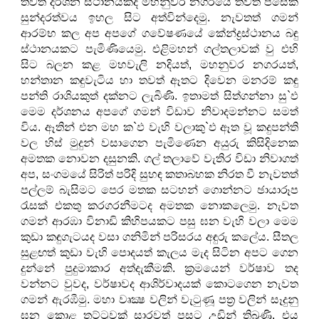
තවත් දර්ශන ස්ථානයකදී මහනුවර නගරයේ තවත් පසෙක
සුන්දරත්වය ඉහල සිට අත්වින්දෙමු. නැවතත් ගමන්
ආරම්භ කල අප අපගේ ගවේෂණයේ කේන්ද්‍රස්ථානය බඳු
ස්ථානයකට පැමිණියෙමු. එළිමහන් ගල්තලාවක් වු එහි
සිට බලන කළ මහවැලි නදියත්, මහනුවර නගරයත්,
හන්තාන කඳුවැටිය හා තවත් ඈතට දිවෙන මනරම් කඳු
පන්ති රාශියකුත් දක්නට ලැබිණි. ඉතාමත් සිත්ගන්නා සු`ඵ
මෙම දර්ශනය අපගේ ගමන් විඩාව නිවාදමන්නට සමත්
විය. ඈතින් එන මහ ක`ඵ වැහි වලාකු`ඵ ඈත වූ කදුපන්ති
වල හිස් මුදුන් වසාගෙන පැමිණෙන අයුරු කිසිදිනෙක
අමතක නොවන දසුනකි. ගල් තලාවේ වැතිර විඩා නිවාගත්
අප, සංගමයේ සිරිත් පරිදි සුහඳ කතාබහක නිරත වී නැවතත්
පල්ලම් බැසිමට පෙර මතක සටහන් ගොන්නට ඡායාරූප
රැසක් එකතු කරගරනීමටද අමතක නොකලෙමු. නැවත
ගමන් ආරඹා විනාඩි කිහිපයකට පසු ඝන වැහි වලා මෙම
කුඩා කඳුගැටයද වසා ගනිමින් පරිසරය අඳුරු කලේය. සීතල
සුළඟත් කුඩා වැහි පොදයත් කැලය මැද සිටින අපට ගෙන
දුන්නේ පුදුමාකාර අත්දැකීමකි. ක්‍රමයෙන් වර්ෂාව තද
වන්නට වුවද, වර්ෂාවද ආශිර්වාදයක් කොටගෙන නැවත
ගමන් ඇරඹීමු. මහා වෘක්‍ෂ වලින් වැටුණූ පත්‍ර වලින් සෑදුනු
ඝන කොළ තට්ටුවක් සාරවත් පසට උඩින් තිබුණි. එය