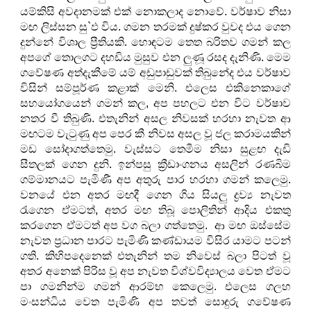
යම්කිසි අවදානමක් එක් නොකලාද නොවේ. වර්ෂාව නිසා
මඟ ලිස්සන සු`ඵ විය. ගමන තරමක් දුෂ්කර වුවද එය ගෙන
දුන්නේ විශාල ප්‍රීතියකි. හොඳටම තෙත බරිතව ගමන් කල
අපගේ තොලගට දහඩිය මුසුව එන ලුණූ රසද දැනිණි. මෙම
ගවේෂණ අත්දැකීමේ යම් අඩුපාඩුවක් තිබුනේද එය වර්ෂාව
විසින් සම්පූර්ණ කළාක් මෙනි. එලෙස එකිනෙකාගේ
සහයෝගයෙන් ගමන් කල, අප පහලට එන විට වර්ෂාව
නතර වී තිබුණි. එතැනින් අසල නිවසක් හරහා නැවත ආ
මඟටම වැටුණු අප පෙර කී නිවස අසල වූ ජල කරාමයකින්
මඩ සෝදාගත්තෙමු. වැස්සට තෙමීම නිසා සුළඟ දැඩි
සීතලක් ගෙන දුනි. ඉන්පසු ක්‍රීඩාංගනය අසලින් රණබිම
ගම්මානයට පැමිණී අප අතුරු පාර හරහා ගමන් කලෙමු.
වනයේ එන අතර මඟදී ගෙන ගිය සියලු ද්‍රව්‍ය නැවත
රැගෙන ඒමටත්, අතර මඟ තිබූ පොලිතින් ආදිය එකතු
කරගෙන ඒමටත් අප වග බලා ගත්තෙමු. ආ මඟ ඔස්සේම
නැවත ප්‍රධාන පාරට පැමිණි කණ්ඩායම විසිර යාමට පටන්
ගති. කිහිපදෙනෙක් එතැනින් තම නිවෙස් බලා පිටත් වූ
අතර අනෙක් පිරිස වූ අප නැවත විශ්වවිද්‍යාලය වෙත ඒමට
පා ගමනින්ම ගමන් ආරම්භ කෙලෙමු. එලෙස ගලහ
මංසන්ධිය වෙත පැමිණි අප තවත් සොඳුරු ගවේෂණ