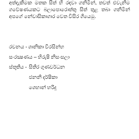
අත්දැකීමක මතක සිත් හි රඳවා ගනිමින්, තවත් එවැනිම
ගවේෂණයකට බලාපොරොත්තු සිත් තුළ තබා ගනිමින්
අපගේ නේවාසිකාගාර වෙත විසිර ගියෙමු.
රචනය - ශානිකා වීරසින්හ
සංරක්‍ෂණය – හිරුෂි නිසංසලා
ස්තූතිය -
සිතිර ගුණවර්ධන
ජනනි දර්ෂිකා
ශෙහාන් හරිදු