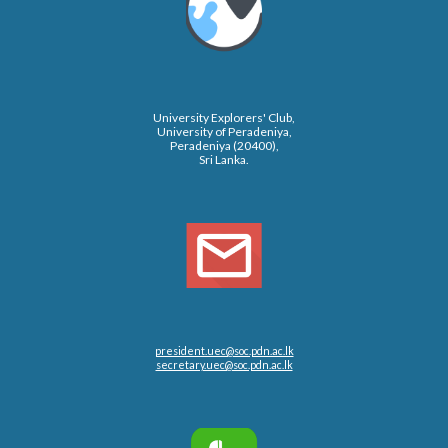
University Explorers' Club,
University of Peradeniya,
Peradeniya (20400),
Sri Lanka.
president.uec@soc.pdn.ac.lk
secretary.uec@soc.pdn.ac.lk